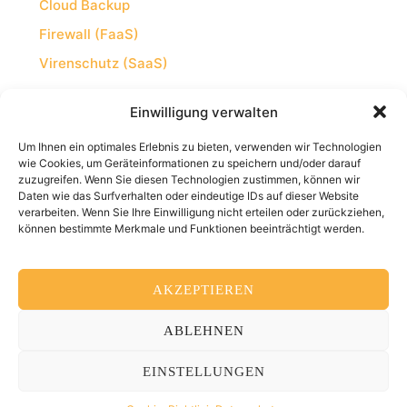
Cloud Backup
Firewall (FaaS)
Virenschutz (SaaS)
Einwilligung verwalten
Kontakt
Um Ihnen ein optimales Erlebnis zu bieten, verwenden wir Technologien
Systemhaus Thomann
wie Cookies, um Geräteinformationen zu speichern und/oder darauf
zuzugreifen. Wenn Sie diesen Technologien zustimmen, können wir
Berger Straße 291-293
Daten wie das Surfverhalten oder eindeutige IDs auf dieser Website
60385 Frankfurt am Main
verarbeiten. Wenn Sie Ihre Einwilligung nicht erteilen oder zurückziehen,
können bestimmte Merkmale und Funktionen beeinträchtigt werden.
Tel. 069-94419151
Fax 069-94419153
AKZEPTIEREN
info@systemhaus-thomann.de
ABLEHNEN
EINSTELLUNGEN
© Systemhaus Thomann 2026